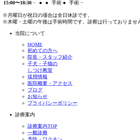
15:00〜18:30
−
●
●
手術
●
手術
−
※月曜日が祝日の場合は全日休診です。
※木曜・土曜の午後は手術時間です。診察は行っておりませ
当院について
HOME
初めての方へ
院長・スタッフ紹介
子犬・子猫の
しつけ教室
採用情報
医院概要・アクセス
ブログ
お知らせ
プライバシーポリシー
診療案内
診療案内TOP
一般診療
予防・ワクチン