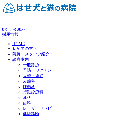
075-203-2037
採用情報
HOME
初めての方へ
院長・スタッフ紹介
診療案内
一般診療
予防・ワクチン
去勢・避妊
皮膚科
腫瘍科
行動診療科
耳科
歯科
レーザーセラピー
健康診断