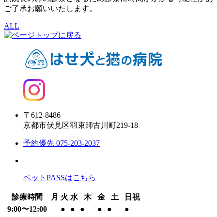
ご了承お願いいたします。
ALL
〒612-8486
京都市伏見区羽束師古川町219-18
予約優先
075-203-2037
ペットPASSはこちら
診療時間
月
火
水
木
金
土
日祝
9:00〜12:00
−
●
●
●
●
●
●