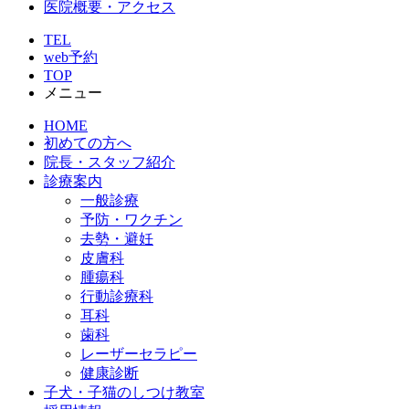
医院概要・アクセス
TEL
web予約
TOP
メニュー
HOME
初めての方へ
院長・スタッフ紹介
診療案内
一般診療
予防・ワクチン
去勢・避妊
皮膚科
腫瘍科
行動診療科
耳科
歯科
レーザーセラピー
健康診断
子犬・子猫のしつけ教室