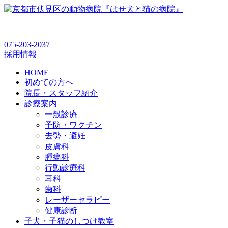
075-203-2037
採用情報
HOME
初めての方へ
院長・スタッフ紹介
診療案内
一般診療
予防・ワクチン
去勢・避妊
皮膚科
腫瘍科
行動診療科
耳科
歯科
レーザーセラピー
健康診断
子犬・子猫のしつけ教室