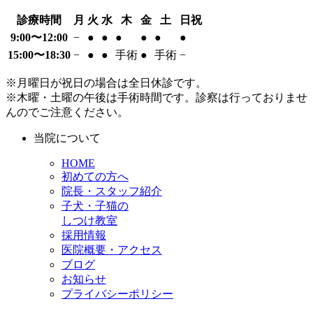
診療時間
月
火
水
木
金
土
日祝
9:00〜12:00
−
●
●
●
●
●
●
15:00〜18:30
−
●
●
手術
●
手術
−
※月曜日が祝日の場合は全日休診です。
※木曜・土曜の午後は手術時間です。診察は行っておりませ
んのでご注意ください。
当院について
HOME
初めての方へ
院長・スタッフ紹介
子犬・子猫の
しつけ教室
採用情報
医院概要・アクセス
ブログ
お知らせ
プライバシーポリシー