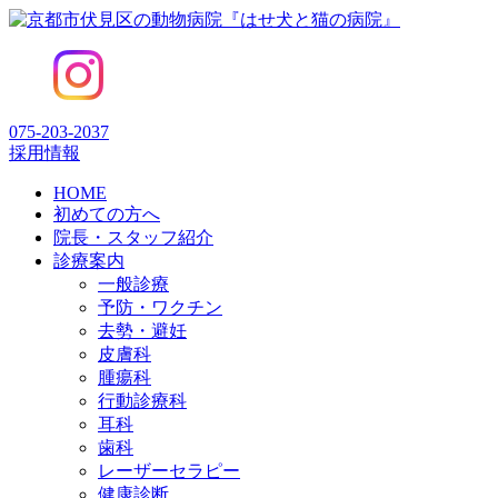
075-203-2037
採用情報
HOME
初めての方へ
院長・スタッフ紹介
診療案内
一般診療
予防・ワクチン
去勢・避妊
皮膚科
腫瘍科
行動診療科
耳科
歯科
レーザーセラピー
健康診断